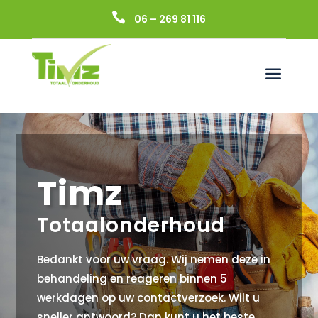

06 – 269 81 116
a
Timz
Totaalonderhoud
Bedankt voor uw vraag. Wij nemen deze in
behandeling en reageren binnen 5
werkdagen op uw contactverzoek. Wilt u
sneller antwoord? Dan kunt u het beste